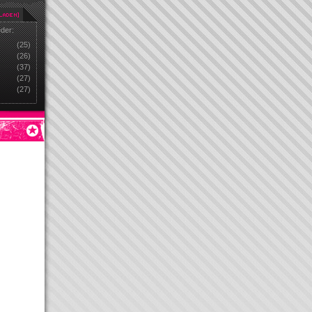
eder:
(25)
(26)
(37)
(27)
(27)