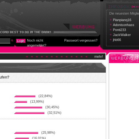
Die neuesten Mitgli
Pianpianq16
Adonisonhass
Ponti233
JackWalker
jhb66
Noch nicht
Passwort vergessen?
angemeldet?
mehr!
aufen?
(22,84%)
(13,99%)
(30,45%)
(32,51%)
(25,98%)
(16,01%)