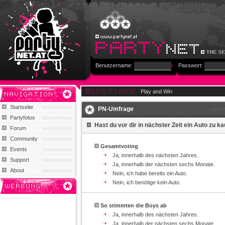
Benutzername:
Passwort:
Play and Win
Startseite
PN-Umfrage
Partyfotos
Hast du vor dir in nächster Zeit ein Auto zu k
Forum
Community
Gesamtvoting
Events
Ja, innerhalb des nächsten Jahres.
Support
Ja, innerhalb der nächsten sechs Monate.
About
Nein, ich habe bereits ein Auto.
Nein, ich benötige kein Auto.
So stimmten die Boys ab
Ja, innerhalb des nächsten Jahres.
Ja, innerhalb der nächsten sechs Monate.