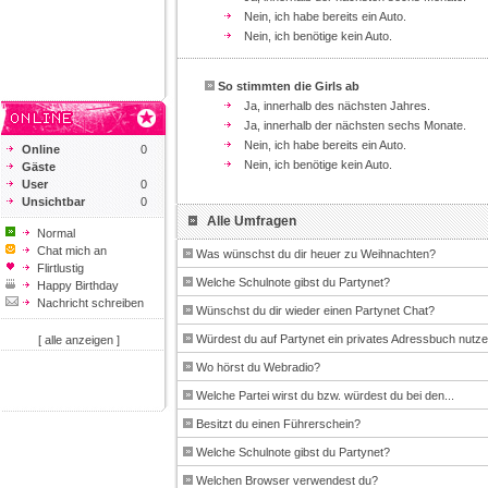
Nein, ich habe bereits ein Auto.
Nein, ich benötige kein Auto.
So stimmten die Girls ab
Ja, innerhalb des nächsten Jahres.
Ja, innerhalb der nächsten sechs Monate.
Nein, ich habe bereits ein Auto.
Online
0
Nein, ich benötige kein Auto.
Gäste
User
0
Unsichtbar
0
Alle Umfragen
Normal
Chat mich an
Was wünschst du dir heuer zu Weihnachten?
Flirtlustig
Welche Schulnote gibst du Partynet?
Happy Birthday
Nachricht schreiben
Wünschst du dir wieder einen Partynet Chat?
Würdest du auf Partynet ein privates Adressbuch nutz
[ alle anzeigen ]
Wo hörst du Webradio?
Welche Partei wirst du bzw. würdest du bei den...
Besitzt du einen Führerschein?
Welche Schulnote gibst du Partynet?
Welchen Browser verwendest du?