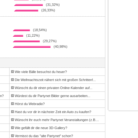
(31,32%)
(26,33%)
(18,54%)
(11,22%)
(29,27%)
(40,98%)
Wie viele Bälle besuchst du heuer?
Die Weihnachtszeit nähert sich mit großen Schritten!...
Wünscht du dir einen privaten Online-Kalender auf...
en?
Würdest du dir Partynet Bilder gerne ausarbeiten...
Hörst du Webradio?
Hast du vor dir in nächster Zeit ein Auto zu kaufen?
Wünscht ihr euch mehr Partynet Veranstaltungen (z.B....
Wie gefällt dir die neue 3D-Gallery?
Vermisst du das "alte Partynet" schon?