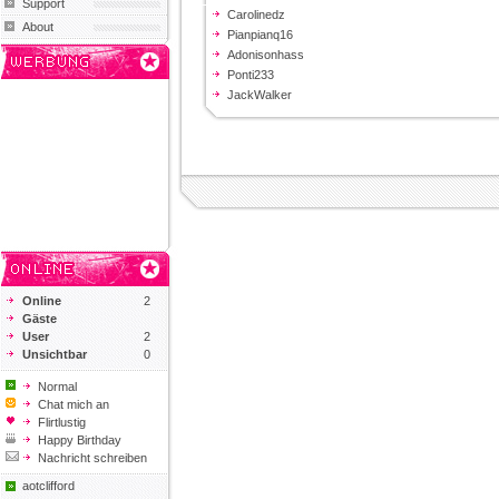
Support
Carolinedz
About
Pianpianq16
Adonisonhass
Ponti233
JackWalker
Online
2
Gäste
User
2
Unsichtbar
0
Normal
Chat mich an
Flirtlustig
Happy Birthday
Nachricht schreiben
aotclifford