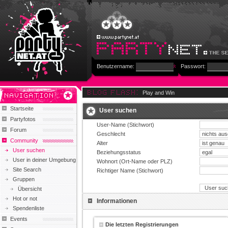
Benutzername:
Passwort:
Play and Win
Startseite
User suchen
Partyfotos
User-Name (Stichwort)
Forum
Geschlecht
Community
Alter
User suchen
Beziehungsstatus
User in deiner Umgebung
Wohnort (Ort-Name oder PLZ)
Site Search
Richtiger Name (Stichwort)
Gruppen
Übersicht
Hot or not
Informationen
Spendenliste
Events
Die letzten Registrierungen