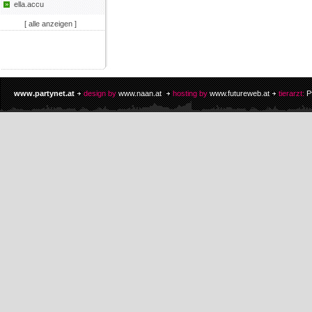
ella.accu
[ alle anzeigen ]
www.partynet.at
design by
www.naan.at
hosting by
www.futureweb.at
tierarzt:
P