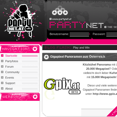
Benutzername:
Passwort:
Play and Win
Startseite
Gigapixel Panoramen aus Österreich
Partyfotos
Kitzbühel Panorama
mit 
Forum
20.000 Megapixel
? Ode
Community
vielleicht doch lieber
Kufst
mit
15.000 Megapixeln
Events
Support
Diese und viele weitere
About
Gigapixel Panoramen findet
unter
http://www.gpix.a