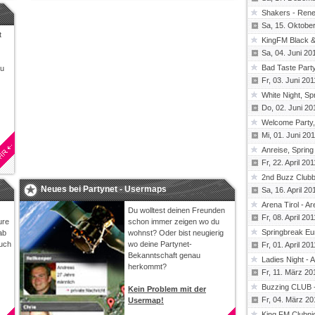
Shakers - Rene
(Thunderson)
Sa, 15. Oktobe
t
KingFM Black & 
(torch88)
Sa, 04. Juni 20
Bad Taste Party,
du
(Hellkeeper, Flo
Fr, 03. Juni 201
Luk)
White Night, Spr
(Hellkeeper, Flo
Do, 02. Juni 20
Luk)
Welcome Party, 
(Hellkeeper, Flo
Mi, 01. Juni 20
Luk)
Anreise, Spring
(Hellkeeper, Flo
Fr, 22. April 201
Luk)
2nd Buzz Clubb
Neues bei Partynet - Usermaps
(Hellkeeper, Flo
Sa, 16. April 20
Arena Tirol - Ar
Du wolltest deinen Freunden
(ArenaTirol)
Fr, 08. April 201
ure
schon immer zeigen wo du
Springbreak Eur
ab
wohnst? Oder bist neugierig
(Hellkeeper, Fo
auch
wo deine Partynet-
Fr, 01. April 201
Bekanntschaft genau
Ladies Night - A
herkommt?
(ArenaTirol)
Fr, 11. März 20
Buzzing CLUB -
Kein Problem mit der
(Hellkeeper, Fo
Fr, 04. März 20
Usermap!
King FM Clubnigh