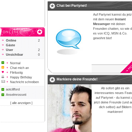
Chat bei Partynet!
Auf Partynet kannst du jetz
mit dem neuen
Instant
Messenger
mit deinen
Freunden chatten, so wie 
es von ICQ, MSN & Co.
gewohnt bist!
Online
2
Gäste
User
2
Unsichtbar
0
Normal
Chat mich an
Flirtlustig
Happy Birthday
Markiere deine Freunde!
Nachricht schreiben
Ab sofort gibt es ein
aotclifford
interessantes neues Feat
Anselmrosseti
auf Partynet - du kannst 
jetzt deine Freunde (und 
[ alle anzeigen ]
dich selbst) auf Bildern
markieren!