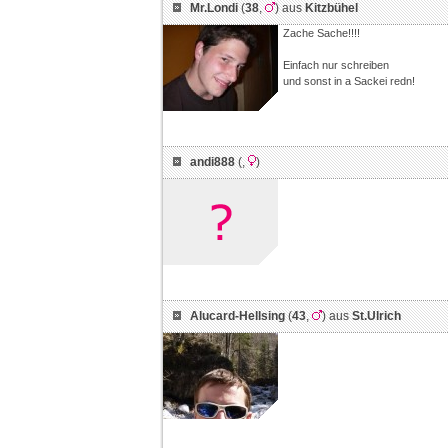
Mr.Londi
(
38
,
) aus
Kitzbühel
Zache Sache!!!!
Einfach nur schreiben
und sonst in a Sackei redn!
andi888
(
,
)
Alucard-Hellsing
(
43
,
) aus
St.Ulrich