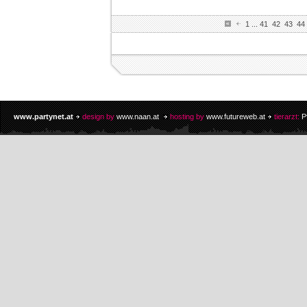
1
...
41
42
43
44
www.partynet.at
design by
www.naan.at
hosting by
www.futureweb.at
tierarzt:
P