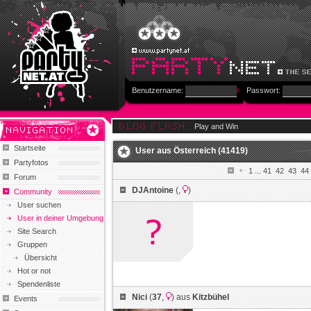
Benutzername:
Passwort:
Play and Win
Startseite
User aus
Österreich
(41419)
Partyfotos
1
...
41
42
43
44
Forum
DJAntoine
(
,
)
Community
User suchen
User in deiner Umgebung
Site Search
Gruppen
Übersicht
Hot or not
Spendenliste
Nici
(
37
,
) aus
Kitzbühel
Events