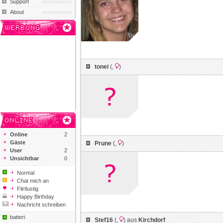
Support
About
tonei
(
,
)
Online
2
Gäste
Prune
(
,
)
User
2
Unsichtbar
0
Normal
Chat mich an
Flirtlustig
Happy Birthday
Nachricht schreiben
batteri
Stef16
(
,
) aus
Kirchdorf