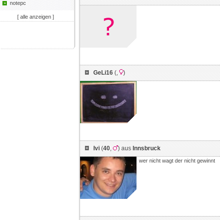
notepc
[ alle anzeigen ]
GeLi16
(
,
)
Ivi
(
40
,
) aus
Innsbruck
wer nicht wagt der nicht gewinnt