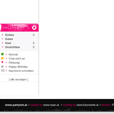
Online
0
Gäste
User
0
Unsichtbar
0
Normal
Chat mich an
Flirtlustig
Happy Birthday
Nachricht schreiben
[ alle anzeigen ]
www.partynet.at
design by
www.naan.at
hosting by
www.futureweb.at
tierarzt:
P