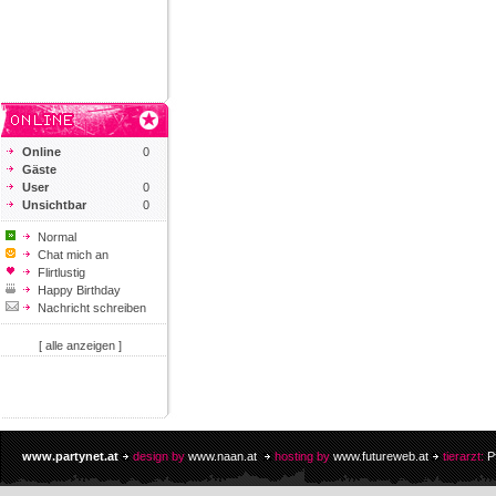
Online
0
Gäste
User
0
Unsichtbar
0
Normal
Chat mich an
Flirtlustig
Happy Birthday
Nachricht schreiben
[ alle anzeigen ]
www.partynet.at
design by
www.naan.at
hosting by
www.futureweb.at
tierarzt:
P