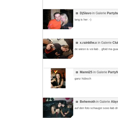
DjSlavo
in Galerie
Partyb
lang is her :-)
x.rainb0w.x
in Galerie
Clu
de wiesn is voi liab .. gfoid ma gua
Manni25
in Galerie
Partyfo
ganz hübsch
Behemoth
in Galerie
Abys
auf den foto schaugst sooo liab dr