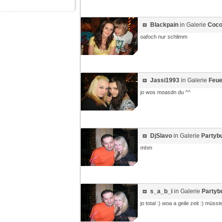
Blackpain
in Galerie
Coco
oafoch nur schlimm
Jassi1993
in Galerie
Feue
jo wos moasdn du ^^
DjSlavo
in Galerie
Partyb
mhm
s_a_b_i
in Galerie
Partyb
jo total :) woa a geile zeit :) müss