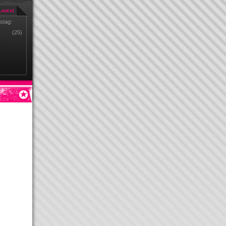
stag:
(25)