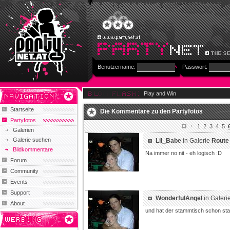
Benutzername:
Passwort:
Play and Win
Startseite
Die Kommentare zu den Partyfotos
Partyfotos
1
2
3
4
5
Galerien
Galerie suchen
Lil_Babe
in Galerie
Route
Bildkommentare
Na immer no nit - eh logisch :D
Forum
Community
Events
Support
WonderfulAngel
in Galeri
About
und hat der stammtisch schon statt