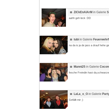
ZiCkEnAlArM
in Galerie
S
aahh geh leck :DD
tubi
in Galerie
Feuerwehrf
na da is ja de jass a drauf hehe ge
Manni25
in Galerie
Cocon
fesche Freindin hast da,schwarze 
LaLa_o_O
in Galerie
Part
Gefällt mir ;)