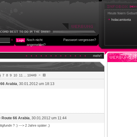
Heute feiern Geburt
holacamiseta
Noch nicht
Passwort vergessen?
angemeldet?
mehr!
6
7
8
9
10
11
...
10449
 66 Arabia
, 30.01.2012 um 18:13
e
Route 66 Arabia
, 30.01.2012 um 11:44
gfundn ? :) ---> 2 Jahre später ;)