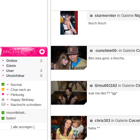
sturmernter
in Galerie
Nig
fesch fesch
-sunshine00-
in Galerie
C
Bist owa gonz a fescha..
Online
2
Gäste
User
2
Unsichtbar
0
Normal
Grisu061182
in Galerie
Cl
Chat mich an
tuat ma des?? *gg*
Flirtlustig
Happy Birthday
Nachricht schreiben
nouvellebatt...
batteri
chris303
in Galerie
Cocon
[ alle anzeigen ]
haha ^^