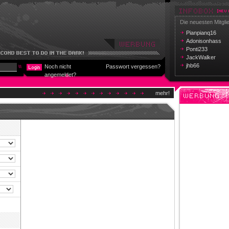
Die neuesten Mitgli
Pianpianq16
Adonisonhass
Ponti233
JackWalker
jhb66
Noch nicht
Passwort vergessen?
angemeldet?
mehr!