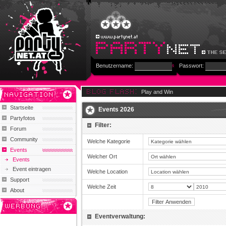
Benutzername:
Passwort:
Play and Win
Startseite
Events 2026
Partyfotos
Filter:
Forum
Community
Welche Kategorie
Events
Welcher Ort
Events
Event eintragen
Welche Location
Support
Welche Zeit
About
Eventverwaltung: