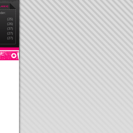
eder:
(25)
(26)
(37)
(27)
(27)