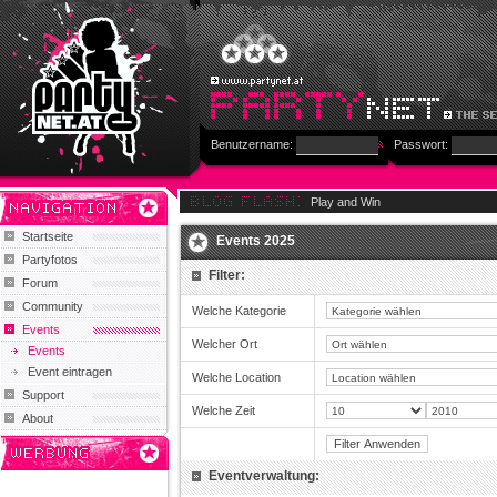
Benutzername:
Passwort:
Play and Win
Startseite
Events 2025
Partyfotos
Filter:
Forum
Community
Welche Kategorie
Events
Welcher Ort
Events
Event eintragen
Welche Location
Support
Welche Zeit
About
Eventverwaltung: