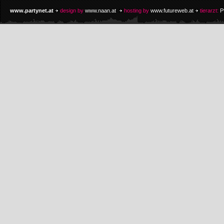
www.partynet.at
design by
www.naan.at
hosting by
www.futureweb.at
tierarzt:
P