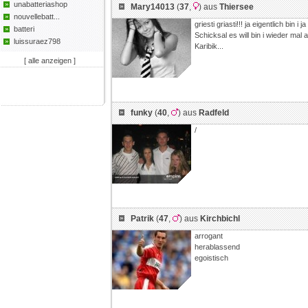
unabatteriashop
Mary14013
(
37
,
) aus
Thiersee
nouvellebatt...
griesti griasti!!! ja eigentlich bin i
batteri
Schicksal es will bin i wieder mal
luissuraez798
Karibik...
[ alle anzeigen ]
funky
(
40
,
) aus
Radfeld
/
Patrik
(
47
,
) aus
Kirchbichl
arrogant
herablassend
egoistisch