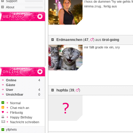
Support
i hoss de dummen "hy wie gehts fr
nimma zrug.. fertig aus
About
Erdmaennchen
(
47
,
) aus
tirol-going
mir fällt grade nix ein, sry
Online
4
Gäste
User
4
hupfda
(
39
,
)
Unsichtbar
0
Normal
Chat mich an
Flirtlustig
Happy Birthday
Nachricht schreiben
yllphets