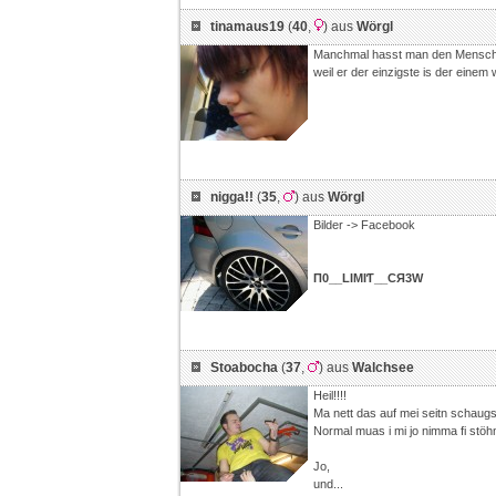
tinamaus19
(
40
,
) aus
Wörgl
Manchmal hasst man den Mensche
weil er der einzigste is der einem 
nigga!!
(
35
,
) aus
Wörgl
Bilder -> Facebook
П0__LIMIƬ__CЯ3W
Stoabocha
(
37
,
) aus
Walchsee
Heil!!!!
Ma nett das auf mei seitn schaugs
Normal muas i mi jo nimma fi stöhn,
Jo,
und...