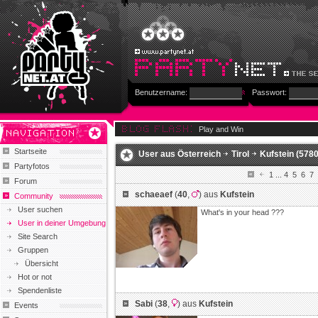
Benutzername:
Passwort:
Play and Win
Startseite
User aus
Österreich
Tirol
Kufstein
(5780
Partyfotos
1
...
4
5
6
7
Forum
schaeaef
(
40
,
) aus
Kufstein
Community
User suchen
What's in your head ???
User in deiner Umgebung
Site Search
Gruppen
Übersicht
Hot or not
Spendenliste
Sabi
(
38
,
) aus
Kufstein
Events