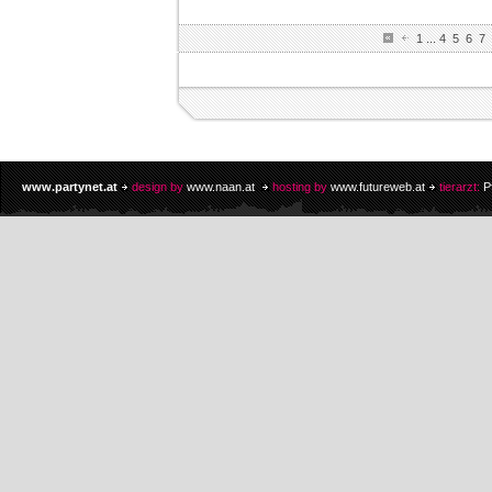
1
...
4
5
6
7
www.partynet.at
design by
www.naan.at
hosting by
www.futureweb.at
tierarzt:
P