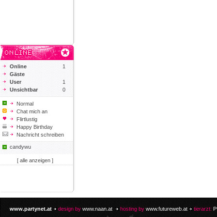
Online
1
Gäste
User
1
Unsichtbar
0
Normal
Chat mich an
Flirtlustig
Happy Birthday
Nachricht schreiben
candywu
[ alle anzeigen ]
www.partynet.at
design by
www.naan.at
hosting by
www.futureweb.at
tierarzt:
P