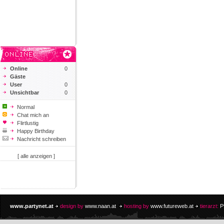
Online
0
Gäste
User
0
Unsichtbar
0
Normal
Chat mich an
Flirtlustig
Happy Birthday
Nachricht schreiben
[ alle anzeigen ]
www.partynet.at
design by
www.naan.at
hosting by
www.futureweb.at
tierarzt:
P