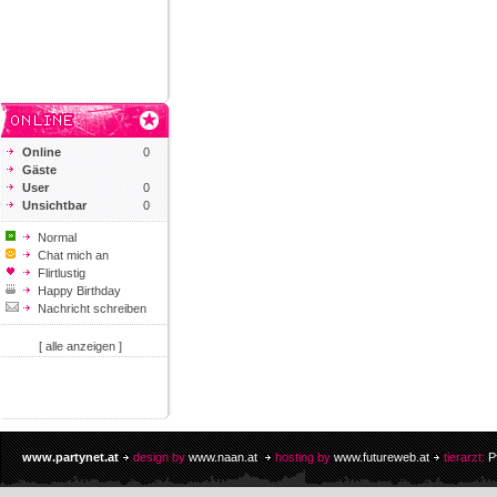
Online
0
Gäste
User
0
Unsichtbar
0
Normal
Chat mich an
Flirtlustig
Happy Birthday
Nachricht schreiben
[ alle anzeigen ]
www.partynet.at
design by
www.naan.at
hosting by
www.futureweb.at
tierarzt:
P