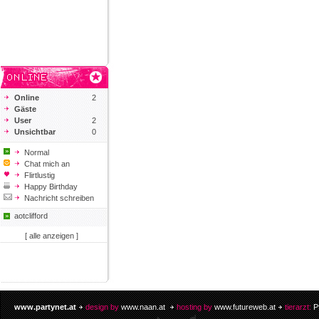
Online
2
Gäste
User
2
Unsichtbar
0
Normal
Chat mich an
Flirtlustig
Happy Birthday
Nachricht schreiben
aotclifford
[ alle anzeigen ]
www.partynet.at
design by
www.naan.at
hosting by
www.futureweb.at
tierarzt:
P