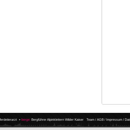
ferdetierarzt
berge:
Bergführer Alpinklettern Wilder Kaiser
Team
/
AGB
/
Impressum
/
Dat