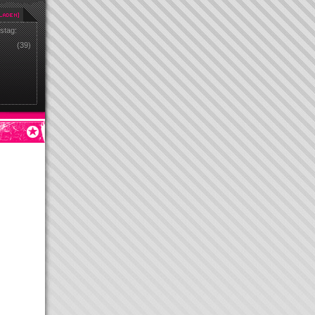
stag:
(39)