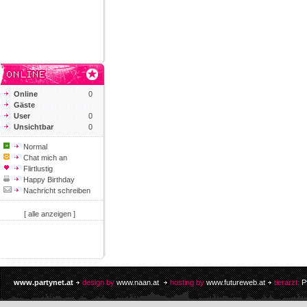
Online
0
Gäste
User
0
Unsichtbar
0
Normal
Chat mich an
Flirtlustig
Happy Birthday
Nachricht schreiben
[ alle anzeigen ]
www.partynet.at
design by
www.naan.at
hosting by
www.futureweb.at
tierarzt:
P