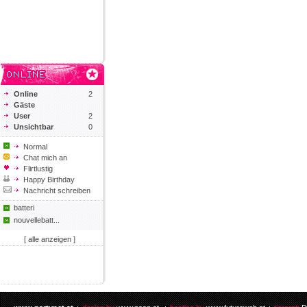
Online
2
Gäste
User
2
Unsichtbar
0
Normal
Chat mich an
Flirtlustig
Happy Birthday
Nachricht schreiben
batteri
nouvellebatt...
[ alle anzeigen ]