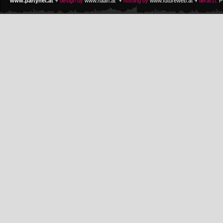
www.partynet.at
design by
www.naan.at
hosting by
www.futureweb.at
tierarzt:
P