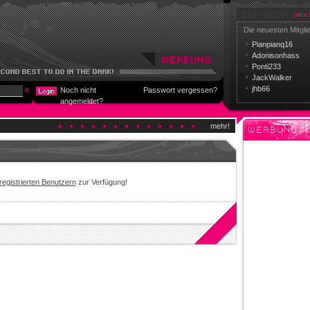
Die neuesten Mitgli
Pianpianq16
Adonisonhass
Ponti233
JackWalker
jhb66
Noch nicht
Passwort vergessen?
angemeldet?
mehr!
registrierten Benutzern
zur Verfügung!