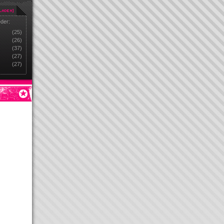
eder:
(25)
(26)
(37)
(27)
(27)