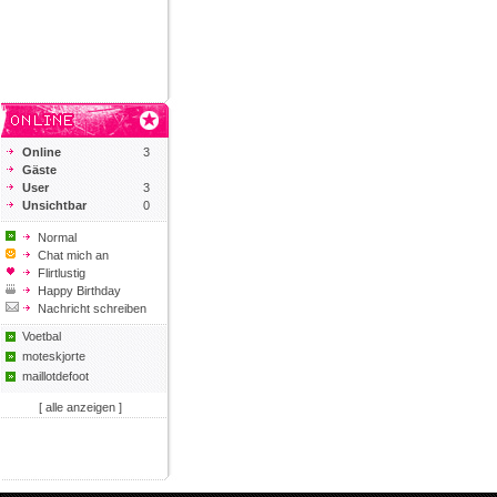
Online
3
Gäste
User
3
Unsichtbar
0
Normal
Chat mich an
Flirtlustig
Happy Birthday
Nachricht schreiben
Voetbal
moteskjorte
maillotdefoot
[ alle anzeigen ]