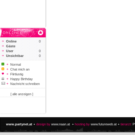
Online
0
Gäste
User
0
Unsichtbar
0
Normal
Chat mich an
Flirtlustig
Happy Birthday
Nachricht schreiben
[ alle anzeigen ]
www.partynet.at
design by
www.naan.at
hosting by
www.futureweb.at
tierarzt:
P