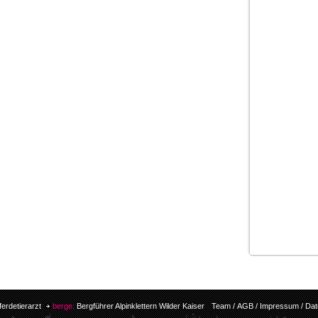
ferdetierarzt
berge:
Bergführer Alpinklettern Wilder Kaiser
Team
/
AGB
/
Impressum
/
Dat