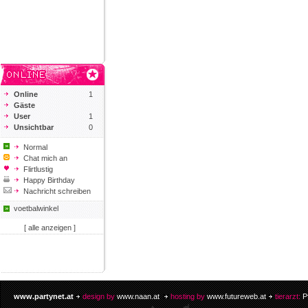
Online
1
Gäste
User
1
Unsichtbar
0
Normal
Chat mich an
Flirtlustig
Happy Birthday
Nachricht schreiben
voetbalwinkel
[ alle anzeigen ]
www.partynet.at
design by
www.naan.at
hosting by
www.futureweb.at
tierarzt:
P