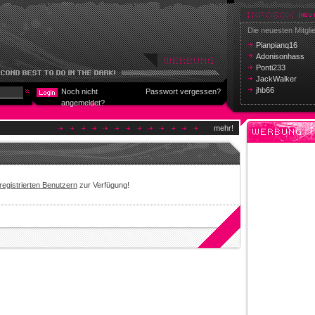
Die neuesten Mitgli
Pianpianq16
Adonisonhass
Ponti233
JackWalker
jhb66
Noch nicht
Passwort vergessen?
angemeldet?
mehr!
registrierten Benutzern
zur Verfügung!