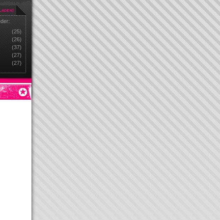
eder:
(25)
(26)
(37)
(27)
(27)