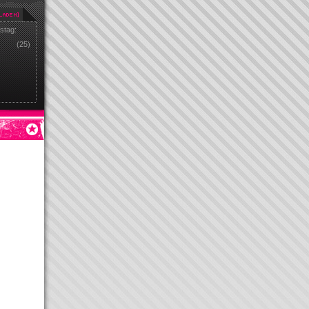
stag:
(25)