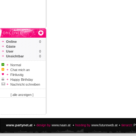
Online
0
Gäste
User
0
Unsichtbar
0
Normal
Chat mich an
Flirtlustig
Happy Birthday
Nachricht schreiben
[ alle anzeigen ]
www.partynet.at
design by
www.naan.at
hosting by
www.futureweb.at
tierarzt:
P