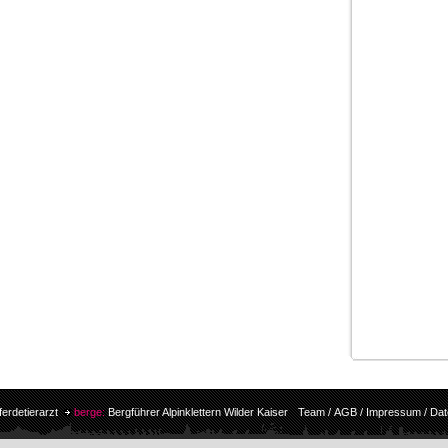
ferdetierarzt
berge:
Bergführer Alpinklettern Wilder Kaiser
Team
/
AGB
/
Impressum
/
Dat