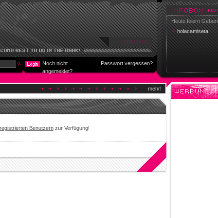
Heute feiern Geburt
holacamiseta
Noch nicht
Passwort vergessen?
angemeldet?
mehr!
registrierten Benutzern
zur Verfügung!