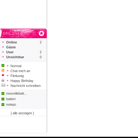
Online
2
Gäste
User
2
Unsichtbar
0
Normal
Chat mich an
Flirtlustig
Happy Birthday
Nachricht schreiben
nouvellebatt...
batteri
notepc
[ alle anzeigen ]