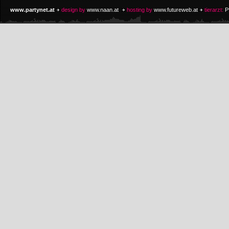
www.partynet.at
design by
www.naan.at
hosting by
www.futureweb.at
tierarzt:
P