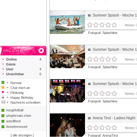
Summer Splash - Woche 1 
Votes:
Fotograf:
Splashline
Summer Splash - Woche 1 
Online
4
Votes:
Gäste
Fotograf:
Splashline
User
4
Unsichtbar
0
Normal
Summer Splash - Woche 1 
Chat mich an
Flirtlustig
Votes:
Happy Birthday
Fotograf:
Splashline
Nachricht schreiben
norgefotball
shophrvats.chen
Arena Tirol - Ladies Night
aotclifford
Anselmrosseti
Votes:
[ alle anzeigen ]
Fotograf:
ArenaTirol