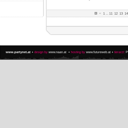
1
...
11
12
13
14
www.partynet.at
design by
www.naan.at
hosting by
www.futureweb.at
tierarzt:
P