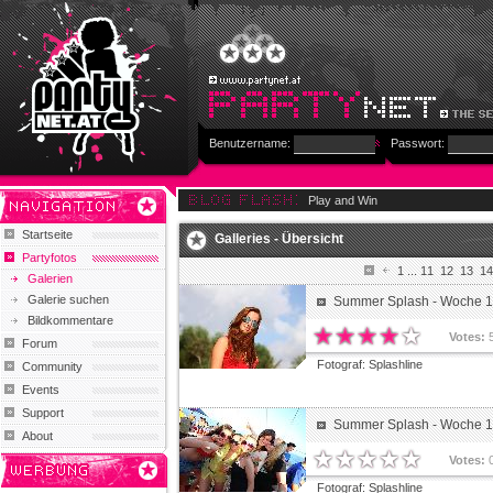
Benutzername:
Passwort:
Play and Win
Startseite
Galleries - Übersicht
Partyfotos
1
...
11
12
13
14
Galerien
Galerie suchen
Summer Splash - Woche 1 
Bildkommentare
Votes:
Forum
Fotograf:
Splashline
Community
Events
Support
Summer Splash - Woche 1 
About
Votes:
Fotograf:
Splashline