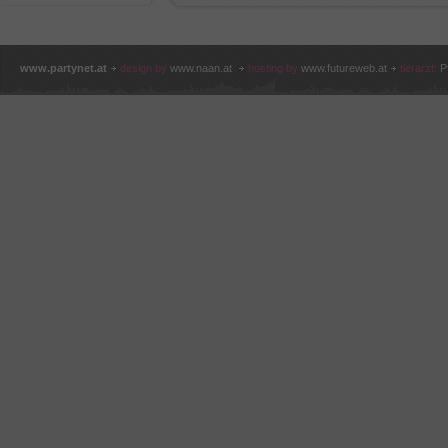
www.partynet.at
design by
www.naan.at
hosting by
www.futureweb.at
tierarzt:
P