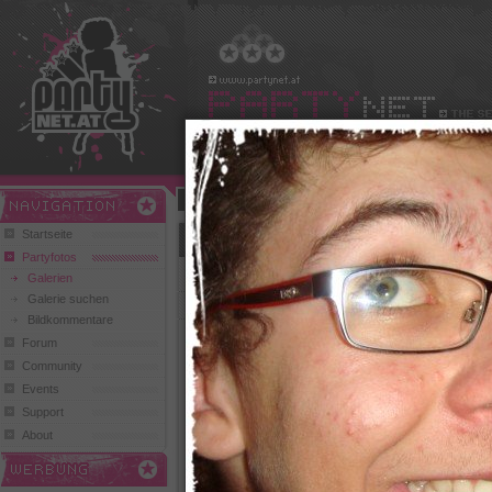
Benutzername:
Passwort:
Play and Win
Startseite
Londoner Kitz und Scala (billabongmen007)
Partyfotos
zurück zur Übersicht
Galerien
Galerie suchen
Bildkommentare
Forum
Community
Events
Support
273 Klicks,
1 Comment
248 Klicks, 0 Comments
300 Kli
About