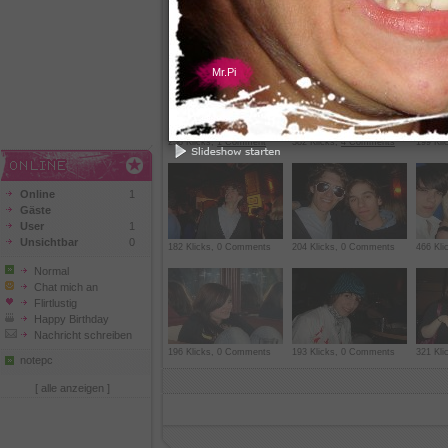
271 Klicks,
1 Comment
263 Klicks, 0 Comments
230 Kli
Mr.Pi
258 Klicks,
1 Comment
382 Klicks,
4 Comments
199 Kl
Online
1
Gäste
User
1
Unsichtbar
0
182 Klicks, 0 Comments
204 Klicks, 0 Comments
466 Kli
Normal
Chat mich an
Flirtlustig
Happy Birthday
Nachricht schreiben
196 Klicks, 0 Comments
193 Klicks, 0 Comments
321 Kli
notepc
[ alle anzeigen ]