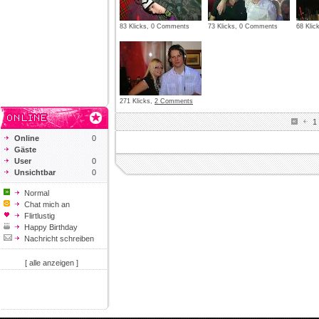
83 Klicks, 0 Comments
73 Klicks, 0 Comments
68 Kli
271 Klicks,
2 Comments
1
Online
0
Gäste
User
0
Unsichtbar
0
Normal
Chat mich an
Flirtlustig
Happy Birthday
Nachricht schreiben
[ alle anzeigen ]