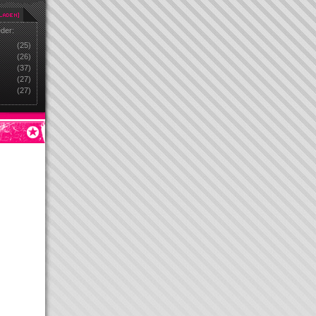
eder:
(25)
(26)
(37)
(27)
(27)