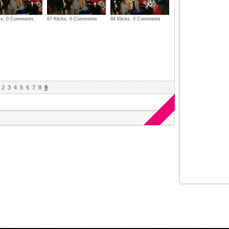
cks, 0 Comments
67 Klicks, 0 Comments
84 Klicks, 0 Comments
2
3
4
5
6
7
8
9