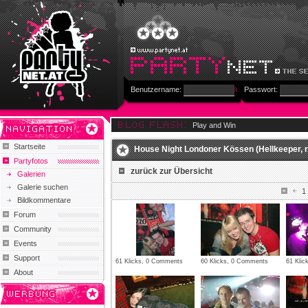
Benutzername:
Passwort:
Play and Win
Startseite
House Night Londoner Kössen (Hellkeeper, 
Partyfotos
zurück zur Übersicht
Galerien
Galerie suchen
1
Bildkommentare
Forum
Community
Events
Support
61 Klicks, 0 Comments
60 Klicks, 0 Comments
61 Kli
About