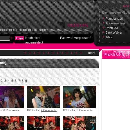
Die neuesten Mitgli
Pianpianq16
Adonisonhass
Ponti233
JackWalker
jhb66
Noch nicht
Passwort vergessen?
angemeldet?
mehr!
rmb)
2
3
4
5
6
7
8
9
cks, 0 Comments
108 Klicks,
2 Comments
121 Klicks, 0 Comments