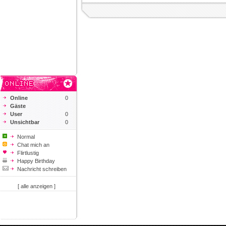
Online
0
Gäste
User
0
Unsichtbar
0
Normal
Chat mich an
Flirtlustig
Happy Birthday
Nachricht schreiben
[ alle anzeigen ]