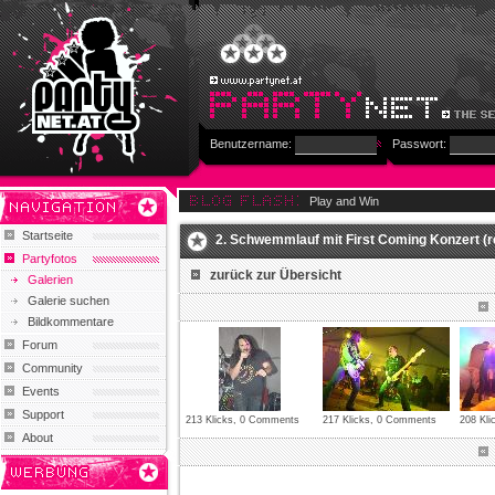
Benutzername:
Passwort:
Play and Win
Startseite
2. Schwemmlauf mit First Coming Konzert (r
Partyfotos
zurück zur Übersicht
Galerien
Galerie suchen
Bildkommentare
Forum
Community
Events
Support
213 Klicks, 0 Comments
217 Klicks, 0 Comments
208 Kl
About