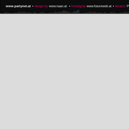
www.partynet.at
design by
www.naan.at
hosting by
www.futureweb.at
tierarzt:
P