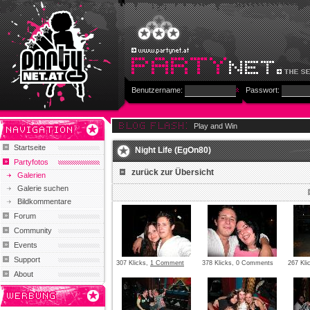
Benutzername:
Passwort:
Play and Win
Startseite
Night Life (EgOn80)
Partyfotos
zurück zur Übersicht
Galerien
Galerie suchen
Bildkommentare
Forum
Community
Events
Support
307 Klicks,
1 Comment
378 Klicks, 0 Comments
267 Kl
About