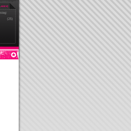
stag:
(25)