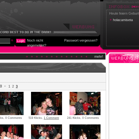
Heute feiern Geburt
holacamiseta
Noch nicht
Passwort vergessen?
angemeldet?
mehr!
1
2
3
icks, 0 Comments
519 Klicks,
1 Comment
241 Klicks, 0 Comments