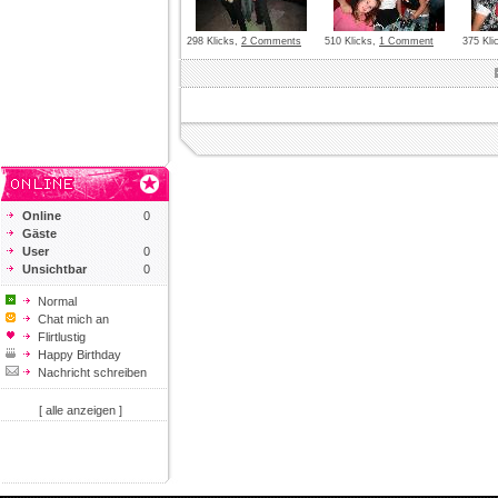
298 Klicks,
2 Comments
510 Klicks,
1 Comment
375 Kli
Online
0
Gäste
User
0
Unsichtbar
0
Normal
Chat mich an
Flirtlustig
Happy Birthday
Nachricht schreiben
[ alle anzeigen ]