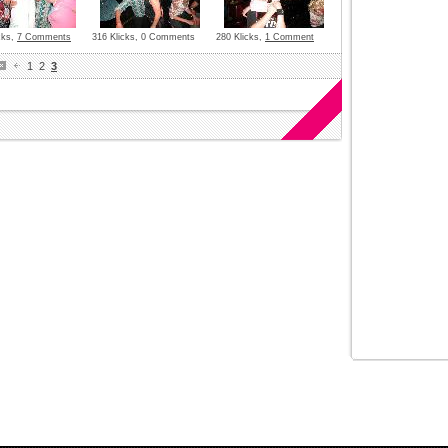
cks,
7 Comments
316 Klicks, 0 Comments
280 Klicks,
1 Comment
1
2
3