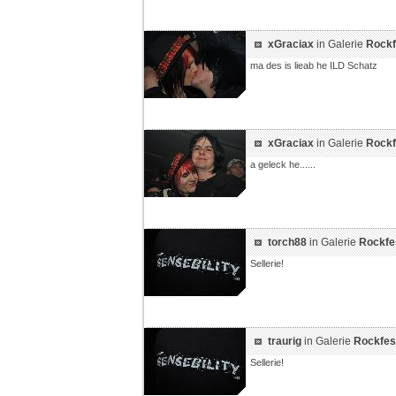
xGraciax
in Galerie
Rockf
ma des is lieab he ILD Schatz
xGraciax
in Galerie
Rockf
a geleck he......
torch88
in Galerie
Rockfe
Sellerie!
traurig
in Galerie
Rockfes
Sellerie!