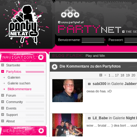
Benutzername:
Passwort:
Play and Win
Startseite
Die Kommentare zu den Partyfotos
Partyfotos
1
...
17
18
19
20
Galerien
Galerie suchen
sabi300
in Galerie
Jabber
Bildkommentare
owaa do haa. xD
Forum
Community
Events
Support
Lil_Babe
in Galerie
Night 
About
wow ... brutal ... :) dea bort ... u