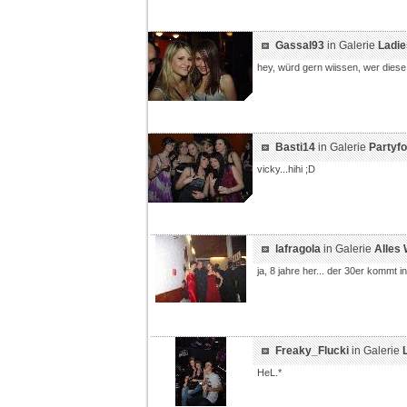
Gassal93
in Galerie
Ladie
hey, würd gern wiissen, wer diese
Basti14
in Galerie
Partyfo
vicky...hihi ;D
lafragola
in Galerie
Alles W
ja, 8 jahre her... der 30er kommt i
Freaky_Flucki
in Galerie
HeL.*