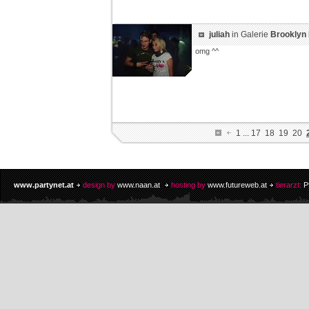
juliah
in Galerie
Brooklyn B
omg ^^
1
...
17
18
19
20
www.partynet.at
design by
www.naan.at
hosting by
www.futureweb.at
tierarzt:
P