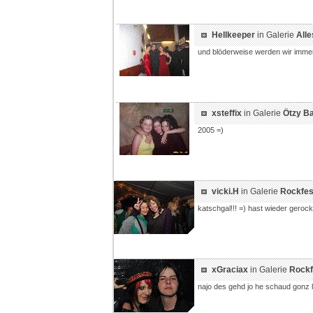
Hellkeeper
in Galerie
Alle
und blöderweise werden wir immer ä
xsteffix
in Galerie
Ötzy B
2005 =)
vicki.H
in Galerie
Rockfes
katschgal!!! =) hast wieder gerock
xGraciax
in Galerie
Rockf
najo des gehd jo he schaud gonz l