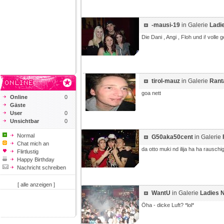
-mausi-19
in Galerie
Ladie
Die Dani , Angi , Floh und i! volle
tirol-mauz
in Galerie
Rant
goa nett
Online
0
Gäste
User
0
Unsichtbar
0
Normal
G50aka50cent
in Galerie
Chat mich an
da otto muki nd ilija ha ha rausch
Flirtlustig
Happy Birthday
Nachricht schreiben
[ alle anzeigen ]
WantU
in Galerie
Ladies N
Öha - dicke Luft? *lol*