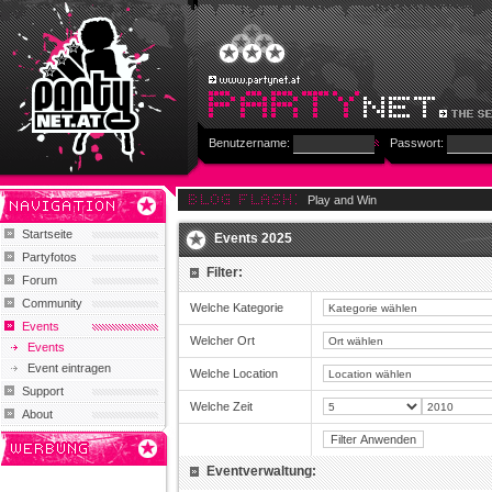
Benutzername:
Passwort:
Play and Win
Startseite
Events 2025
Partyfotos
Filter:
Forum
Community
Welche Kategorie
Events
Welcher Ort
Events
Event eintragen
Welche Location
Support
Welche Zeit
About
Eventverwaltung: