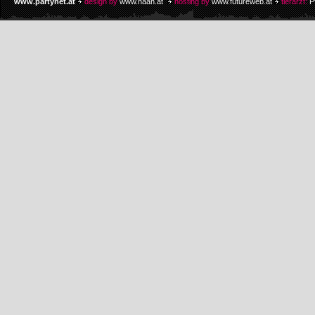
www.partynet.at
design by
www.naan.at
hosting by
www.futureweb.at
tierarzt:
P