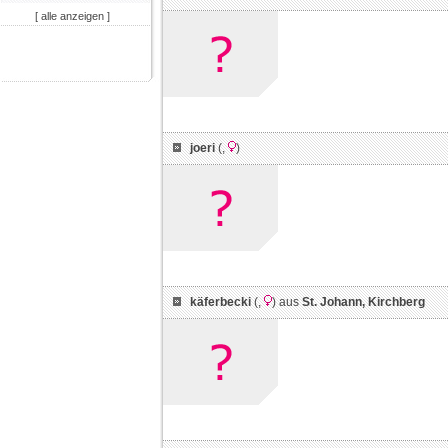
[ alle anzeigen ]
joeri
(
,
)
käferbecki
(
,
) aus
St. Johann, Kirchberg