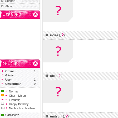
Support
About
indee
(
,
)
Online
1
Gäste
abc
(
,
)
User
1
Unsichtbar
0
Normal
Chat mich an
Flirtlustig
Happy Birthday
Nachricht schreiben
Carolinedz
matschi
(
,
)