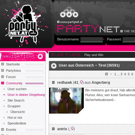
Benutzername:
Passwort:
Play and Win
Startseite
User aus
Österreich
Tirol
(36591)
Partyfotos
1
...
3
4
5
6
Forum
redhawk
(
41
,
) aus
Angerberg
Community
User suchen
Bin meistens gut drauf, hab aller
User in deiner Umgebung
Humor. Also, wer koan Sarkasmus ve
Sicherheitsabstand...
Site Search
Gruppen
Übersicht
Hot or not
Spendenliste
antrix
(
,
)
Events