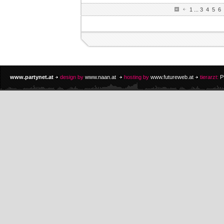
1
...
3
4
5
6
www.partynet.at
design by
www.naan.at
hosting by
www.futureweb.at
tierarzt:
P