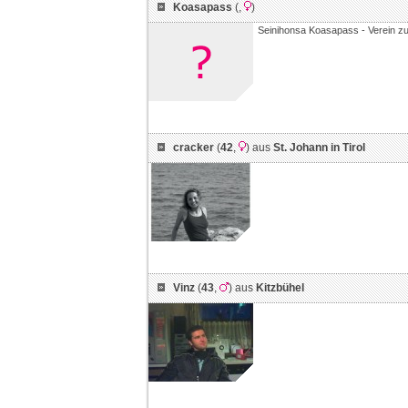
Koasapass
(
,
)
Seinihonsa Koasapass - Verein z
cracker
(
42
,
) aus
St. Johann in Tirol
Vinz
(
43
,
) aus
Kitzbühel