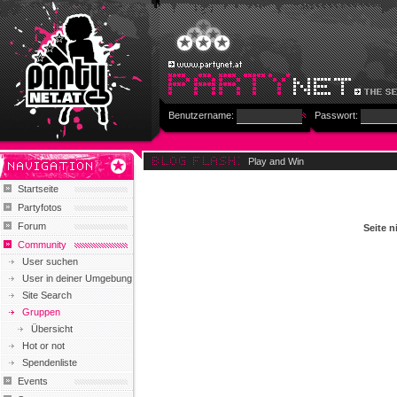
Benutzername:
Passwort:
Play and Win
Startseite
Partyfotos
Forum
Seite n
Community
User suchen
User in deiner Umgebung
Site Search
Gruppen
Übersicht
Hot or not
Spendenliste
Events