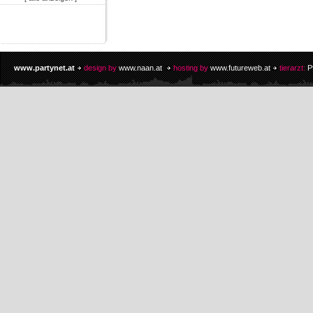
www.partynet.at
design by
www.naan.at
hosting by
www.futureweb.at
tierarzt:
P