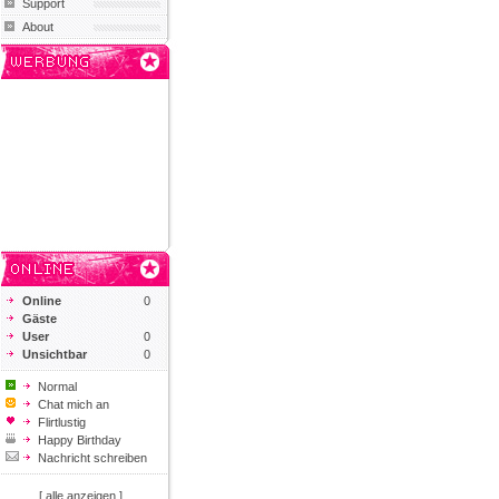
Support
About
Online
0
Gäste
User
0
Unsichtbar
0
Normal
Chat mich an
Flirtlustig
Happy Birthday
Nachricht schreiben
[ alle anzeigen ]