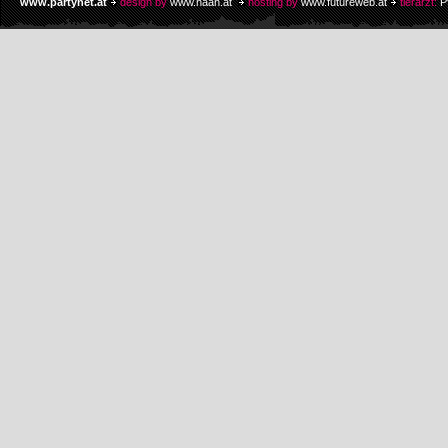
www.partynet.at
design by
www.naan.at
hosting by
www.futureweb.at
tierarzt:
P