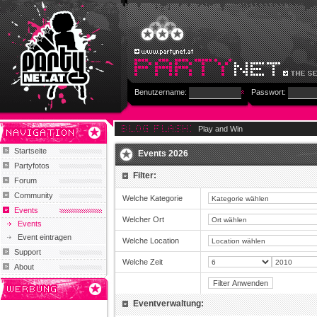
Benutzername:
Passwort:
Play and Win
Startseite
Events 2026
Partyfotos
Filter:
Forum
Community
Welche Kategorie
Events
Welcher Ort
Events
Event eintragen
Welche Location
Support
Welche Zeit
About
Eventverwaltung: