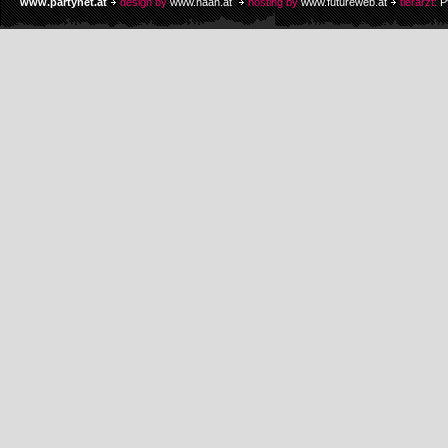
www.partynet.at
design by
www.naan.at
hosting by
www.futureweb.at
tierarzt:
P