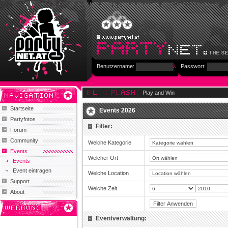
Benutzername:
Passwort:
Play and Win
Startseite
Events 2026
Partyfotos
Filter:
Forum
Community
Welche Kategorie
Events
Welcher Ort
Events
Event eintragen
Welche Location
Support
Welche Zeit
About
Eventverwaltung: