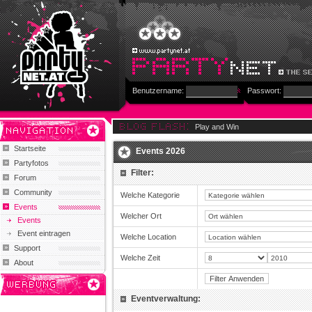
Benutzername:
Passwort:
Play and Win
Startseite
Events 2026
Partyfotos
Filter:
Forum
Community
Welche Kategorie
Events
Welcher Ort
Events
Event eintragen
Welche Location
Support
Welche Zeit
About
Eventverwaltung: