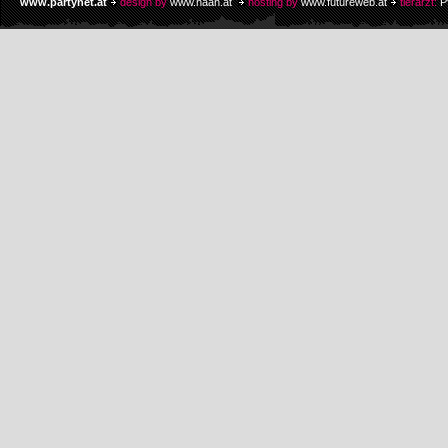
www.partynet.at
design by
www.naan.at
hosting by
www.futureweb.at
tierarzt:
P